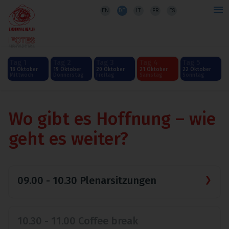
EN
DE
IT
FR
ES
Tag 1
Tag 2
Tag 3
Tag 4
Tag 5
18 Oktober
19 Oktober
20 Oktober
21 Oktober
22 Oktober
Mittwoch
Donnerstag
Freitag
Samstag
Sonntag
Wo gibt es Hoffnung – wie
geht es weiter?
09.00 - 10.30 Plenarsitzungen
10.30 - 11.00 Coffee break
SCIENTIFIC VERANSTALTUNG