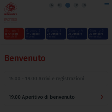
EN
DE
IT
FR
ES
Giorno 1
Giorno 2
Giorno 3
Giorno 4
Giorno 5
18 Ottobre
19 Ottobre
20 Ottobre
21 Ottobre
22 Ottobre
Mercoledì
Giovedì
Venerdì
Sabato
Domenica
Benvenuto
15.00 - 19.00 Arrivi e registrazioni
19.00 Aperitivo di benvenuto