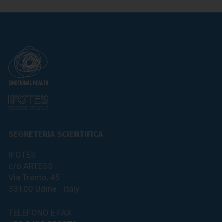
EVENTO SOCIO CULTURALE
Aperitivo di benvenuto
Data: Mercoledì 18 Ottobre
2023
Orario: h. 19.00
Luogo: Bella Italia Village
SEGRETERIA SCIENTIFICA
READ MORE
IFOTES
c/o ARTESS
Via Trento, 45
33100 Udine - Italy
TELEFONO E FAX