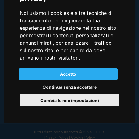
acconsento all'utilizzo dei dati personali forniti.
Noi usiamo i cookies e altre tecniche di
SOTTOSCRIVI
tracciamento per migliorare la tua
esperienza di navigazione nel nostro sito,
per mostrarti contenuti personalizzati e
annunci mirati, per analizzare il traffico
sul nostro sito, e per capire da dove
arrivano i nostri visitatori.
CREDITS
I video e le foto della costa del Friuli Venezia Giulia e di
Accetto
Lignano sono forniti da PromoTurismo FVG
Continua senza accettare
Cambia le mie impostazioni
Tutti i diritti sono riservati © 2025 IFOTES
Privacy Policy
|
Cookie Policy