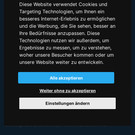
Diese Website verwendet Cookies und
Targeting Technologien, um Ihnen ein
besseres Internet-Erlebnis zu ermöglichen
und die Werbung, die Sie sehen, besser an
Ihre Bedürfnisse anzupassen. Diese
Technologien nutzen wir außerdem, um
I have read and understood the
Datenschutzerklärung
Ergebnisse zu messen, um zu verstehen,
gelesen
nd stimme der Verwendung der angegebenen
woher unsere Besucher kommen oder um
personenbezogenen Daten zu.
unsere Website weiter zu entwickeln.
UNTERSCHRIFT
Alle akzeptieren
Weiter ohne zu akzeptieren
Einstellungen ändern
BILDNACHWEIS
Videos and photos of the coast of Friuli Venezia Giulia
and Lignano provided by PromoTurismo FVG