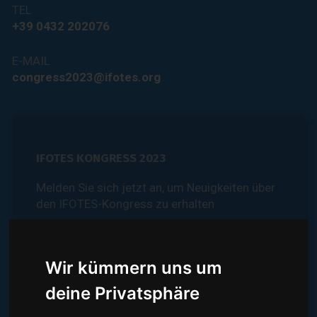
TEL
+39 0432 202076
E-MAIL
congress2023@ifotes.org
IFOTES KONGRESS 2023
Melden Sie sich jetzt an, um Neuigkeiten über
den IFOTES-Kongress zu erhalten
Wir kümmern uns um
deine Privatsphäre