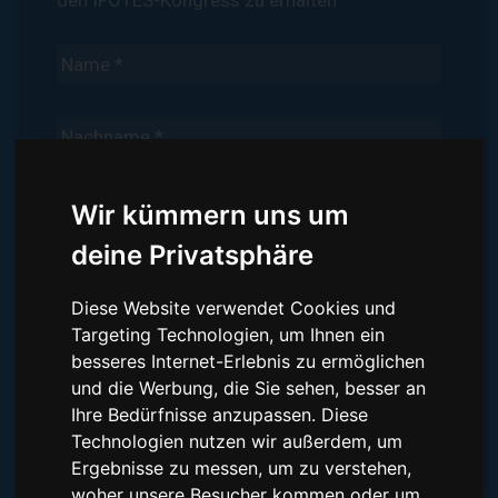
Wir kümmern uns um
deine Privatsphäre
Diese Website verwendet Cookies und
Targeting Technologien, um Ihnen ein
I have read and understood the
Datenschutzerklärung
besseres Internet-Erlebnis zu ermöglichen
gelesen
nd stimme der Verwendung der angegebenen
personenbezogenen Daten zu.
und die Werbung, die Sie sehen, besser an
Ihre Bedürfnisse anzupassen. Diese
UNTERSCHRIFT
Technologien nutzen wir außerdem, um
Ergebnisse zu messen, um zu verstehen,
woher unsere Besucher kommen oder um